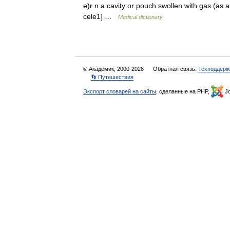
ə)r n a cavity or pouch swollen with gas (as ai
cele1] …
Medical dictionary
© Академик, 2000-2026
Обратная связь:
Техподдерж
👣 Путешествия
Экспорт словарей на сайты
, сделанные на PHP,
Jo