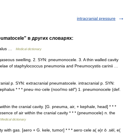
intracranial pressure
neumatocele" в других словарях:
alus …
Medical dictionary
eous swelling. 2. SYN: pneumonocele. 3. A thin walled cavity
sequelae of staphylococcus pneumonia and Pneumocystis carinii …
ial p. SYN: extracranial pneumatocele. intracranial p. SYN:
cephalus * * * pneu·mo·cele (nooґmo sēl″) 1. pneumonocele (def.
thin the cranial cavity. [G. pneuma, air, + kephale, head] * * *
resence of air within the cranial cavity * * * (pneumocele) n. the
…
Medical dictionary
 with gas. [aero + G. kele, tumor] * * * aero·cele a( ə)r ō .sēl, e(