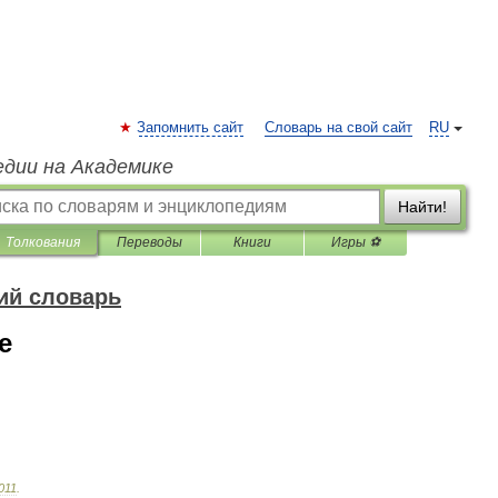
Запомнить сайт
Словарь на свой сайт
RU
едии на Академике
Найти!
Толкования
Переводы
Книги
Игры ⚽
ий словарь
e
011
.