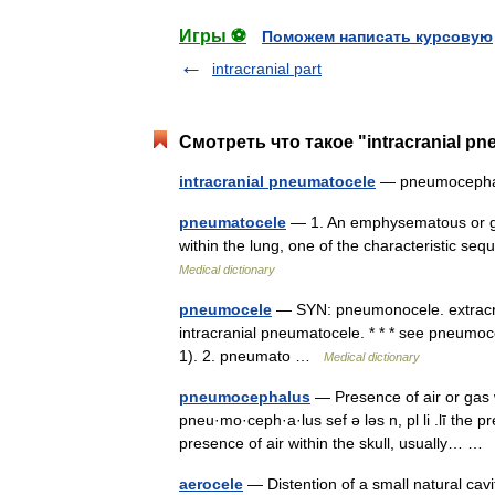
Игры ⚽
Поможем написать курсовую
intracranial part
Смотреть что такое "intracranial p
intracranial pneumatocele
— pneumoceph
pneumatocele
— 1. An emphysematous or gas
within the lung, one of the characteristic 
Medical dictionary
pneumocele
— SYN: pneumonocele. extracran
intracranial pneumatocele. * * * see pneumo
1). 2. pneumato …
Medical dictionary
pneumocephalus
— Presence of air or gas wi
pneu·mo·ceph·a·lus sef ə ləs n, pl li .lī the p
presence of air within the skull, usually… 
aerocele
— Distention of a small natural cavity