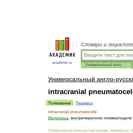
Словари и энциклоп
academic.ru
Универсальный англо-русский словарь
Универсальный англо-русск
intracranial pneumatocel
Толкование
Перевод
intracranial
pneumatocele
Медицина:
внутричерепное
пневматоцеле
Универсальный
англо
-
русский
словарь
.
Академик
.
ру
.
2