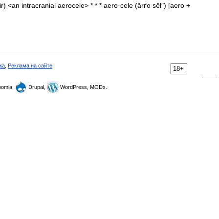
r) <an intracranial aerocele> * * * aero·cele (ārґo sēl″) [aero +
ка
,
Реклама на сайте
18+
omla,
Drupal,
WordPress, MODx.